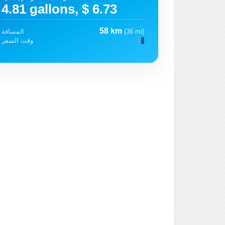
4.81 gallons, $ 6.73
58 km
(36 mi)
المسافة
وقت السفر