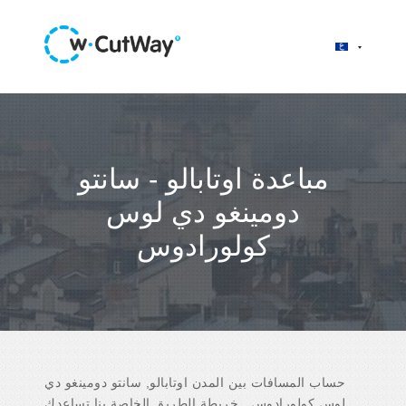
مباعدة اوتابالو - سانتو
دومينغو دي لوس
كولورادوس
حساب المسافات بين المدن اوتابالو, سانتو دومينغو دي
لوس كولورادوس . خريطة الطريق الخاصة بنا تساعدك