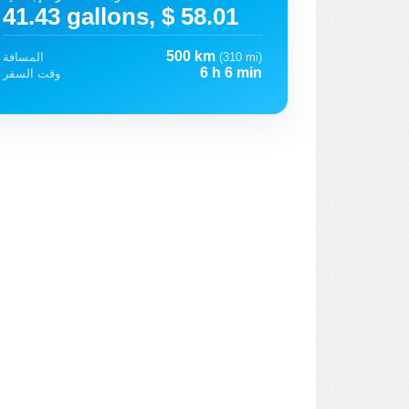
41.43 gallons, $ 58.01
500 km
(310 mi)
المسافة
6 h 6 min
وقت السفر