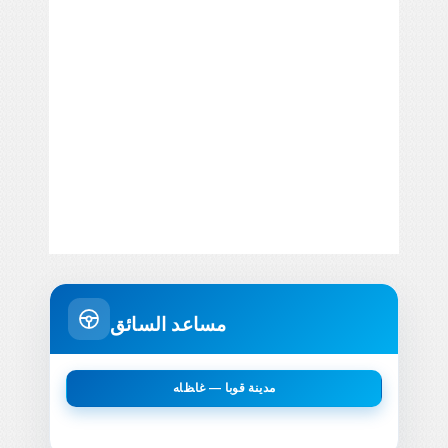
مساعد السائق
مدينة قوبا — ﻏﺎﻆﺎﻪ