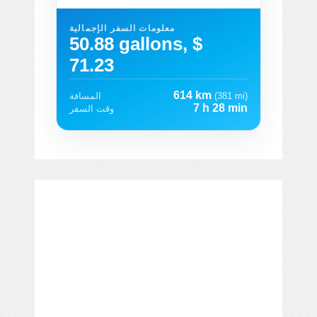
معلومات السفر الإجمالية
50.88 gallons, $
71.23
614 km
(381 mi)
المسافة
7 h 28 min
وقت السفر