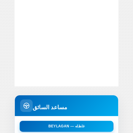
مساعد السائق
BEYLAGAN — ﻏﺎﻆﺎﻪ