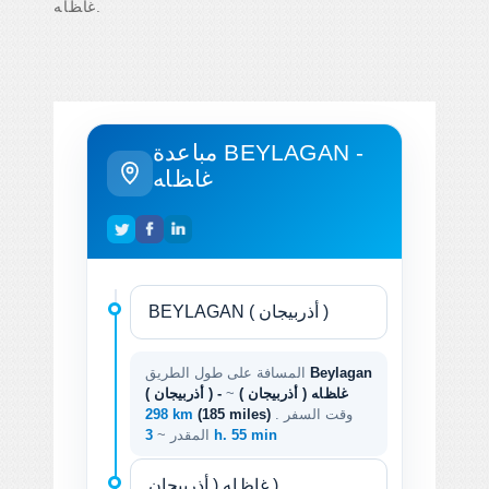
ﻏﺎﻆﺎﻪ.
مباعدة BEYLAGAN -
ﻏﺎﻆﺎﻪ
Beylagan
المسافة على طول الطريق
( أذربيجان ) - ﻏﺎﻆﺎﻪ ( أذربيجان )
~
. وقت السفر
(185 miles)
298 km
3 h. 55 min
المقدر ~