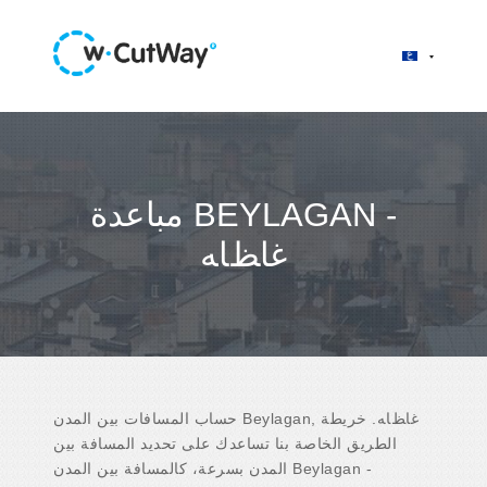
مباعدة BEYLAGAN -
ﻏﺎﻆﺎﻪ
حساب المسافات بين المدن Beylagan, ﻏﺎﻆﺎﻪ. خريطة
الطريق الخاصة بنا تساعدك على تحديد المسافة بين
المدن بسرعة، كالمسافة بين المدن Beylagan -