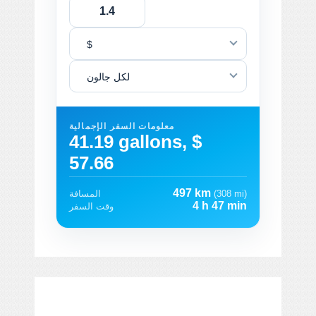
$
لكل جالون
معلومات السفر الإجمالية
41.19 gallons, $
57.66
497 km
(308 mi)
المسافة
4 h 47 min
وقت السفر