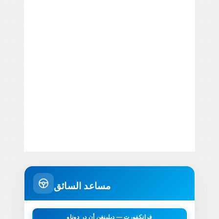
مساعد السائق
فرانكفورت — ديلينغن أن در دوناو