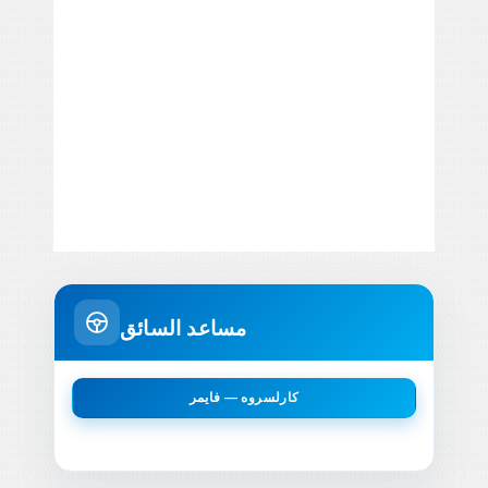
مساعد السائق
كارلسروه — فايمر