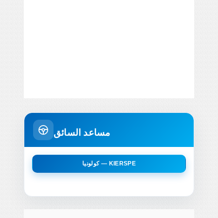
مساعد السائق
كولونيا — KIERSPE