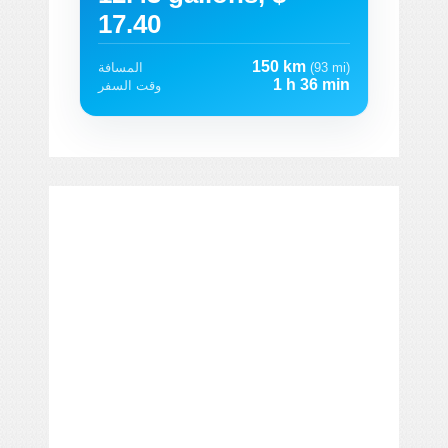
17.40
150 km
(93 mi)
المسافة
1 h 36 min
وقت السفر