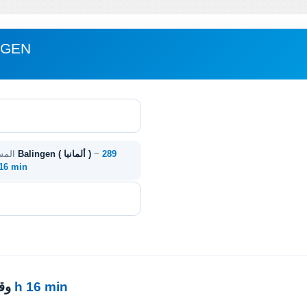
مباعدة نورنب
289
~
نورنبرغ ( ألمانيا ) - في Balingen ( ألمانيا )
المس
. 16 min
3 h 16 min
· 