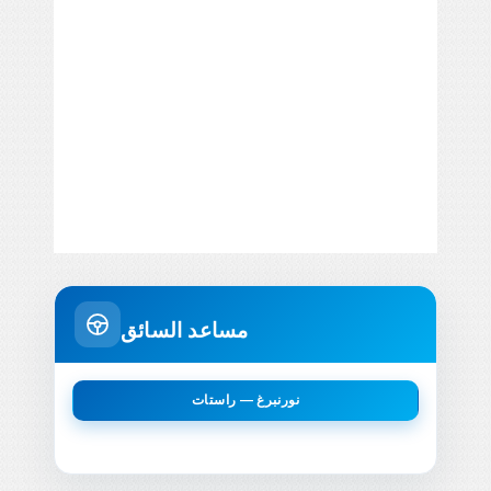
مساعد السائق
نورنبرغ — راستات