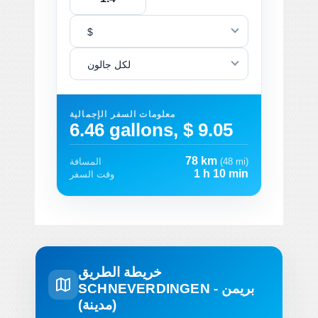
$
لكل جالون
معلومات السفر الإجمالية
6.46 gallons, $ 9.05
78 km
(48 mi)
المسافة
1 h 10 min
وقت السفر
خريطة الطريق
SCHNEVERDINGEN - بريمن
(مدينة)