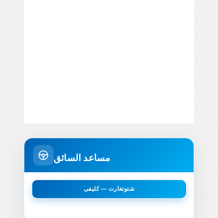
مساعد السائق
شتوتغارت — كليفى