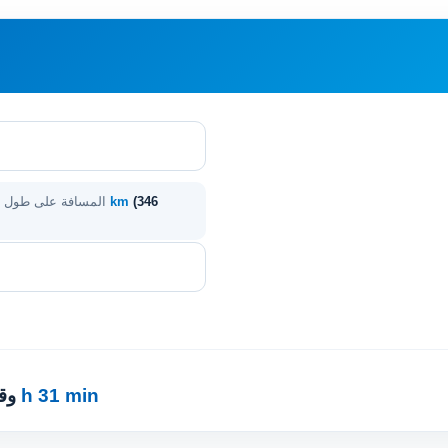
(346
557 km
المسافة على طول 
5 h 31 min
· 