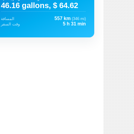
46.16 gallons, $ 64.62
557 km
(346 mi)
المسافة
5 h 31 min
وقت السفر