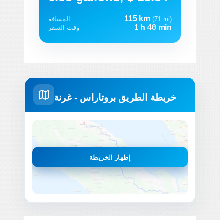
115 km
(71 mi)
المسافة
1 h 48 min
وقت السفر
خريطة الطريق بروتاراس - غرنة
إظهار الخريطة