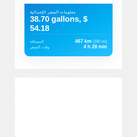
معلومات السفر الإجمالية
38.70 gallons, $
54.18
467 km
(290 mi)
المسافة
4 h 28 min
وقت السفر