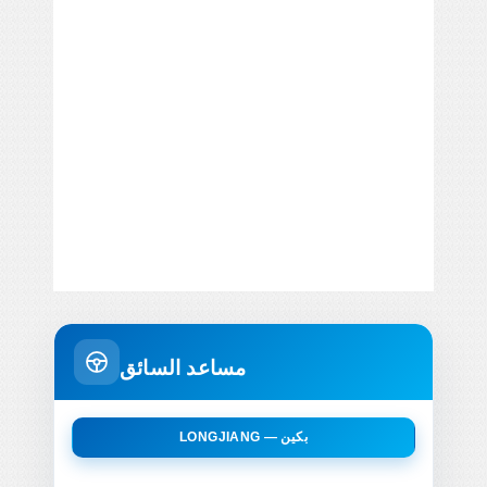
مساعد السائق
LONGJIANG — بكين