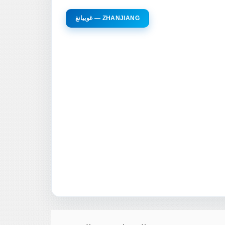
غوييانغ — ZHANJIANG