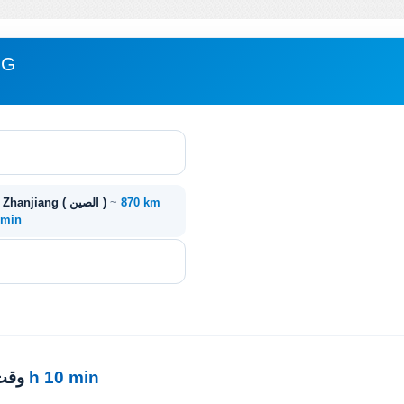
مباع
870 km
~
غوييانغ ( الصين ) - Zhanjiang ( الصين )
0 min
12 h 10 min
· وق