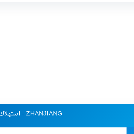
غوييانغ - ZHANJIANG
استهلاك 