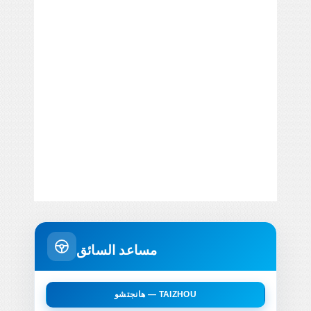
مساعد السائق
هانجتشو — TAIZHOU