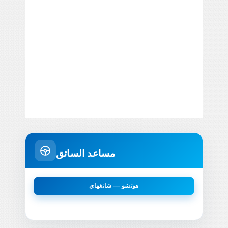
مساعد السائق
هوتشو — شانغهاي