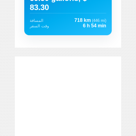
83.30
718 km
(446 mi)
المسافة
6 h 54 min
وقت السفر