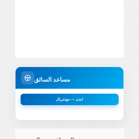
مساعد السائق
لندن — مونتريال