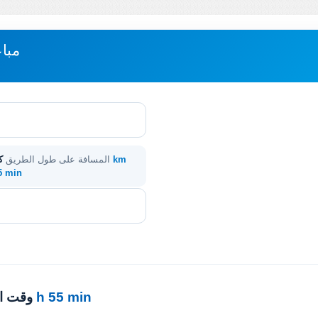
مباع
3412 km
المسافة على طول الطريق
ك
55 min
31 h 55 min
· وقت 