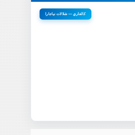
كالغاري — شلالات نياجارا