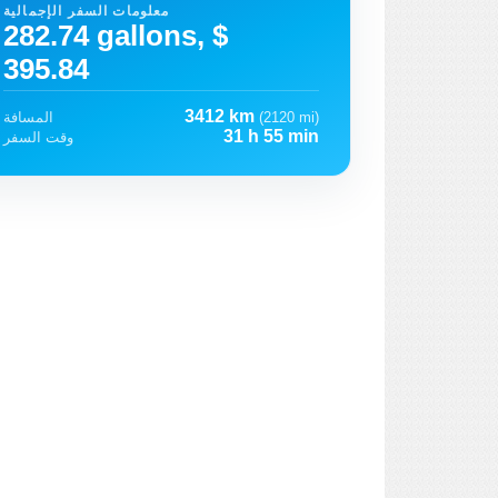
معلومات السفر الإجمالية
282.74 gallons, $
395.84
3412 km
(2120 mi)
المسافة
31 h 55 min
وقت السفر