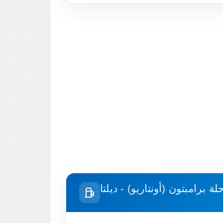
حلة
برامبتون (أونتاريو) - ديلتا