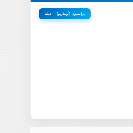
برامبتون (أونتاريو) — ديلتا