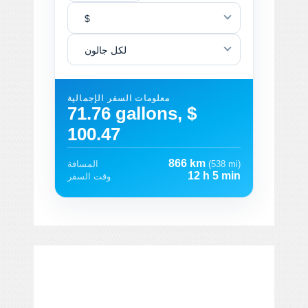
$
لكل جالون
معلومات السفر الإجمالية
71.76 gallons, $
100.47
866 km
(538 mi)
المسافة
12 h 5 min
وقت السفر