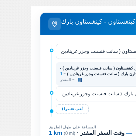
كينغستاون - كينغستاون بارك
ق
كينغستاون ( سانت فنسنت وجزر غرينادين ) -
اون بارك ( سانت فنسنت وجزر غرينادين )
~
المقدر ~
أضف عنصرا
المسافة على طول الطريق
—
· وقت السفر المقدر
1 km
(0 mi)