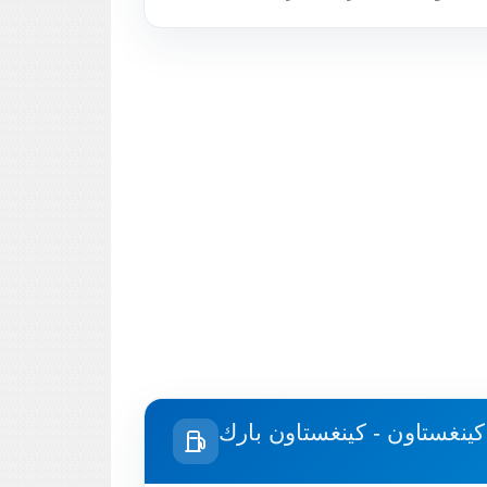
كينغستاون - كينغستاون بارك