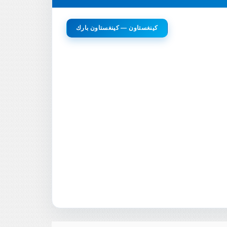
كينغستاون — كينغستاون بارك