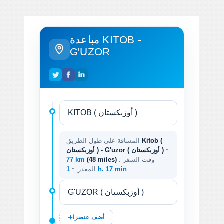
مباعدة KITOB -
G'UZOR
Kitob (
المسافة على طول الطريق
~
أوزبكستان ) - G'uzor ( أوزبكستان )
. وقت السفر
(48 miles)
77 km
1 h. 17 min
المقدر ~
أضف عنصرا