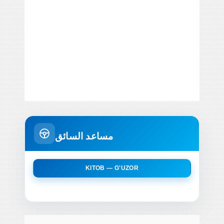
مساعد السائق
KITOB — G'UZOR