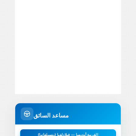
مساعد السائق
الغربية أوديسا — فيلادلفيا (بنسيلفانيا)