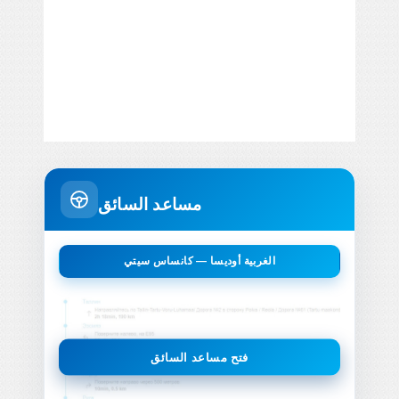
مساعد السائق
الغربية أوديسا — كانساس سيتي
فتح مساعد السائق