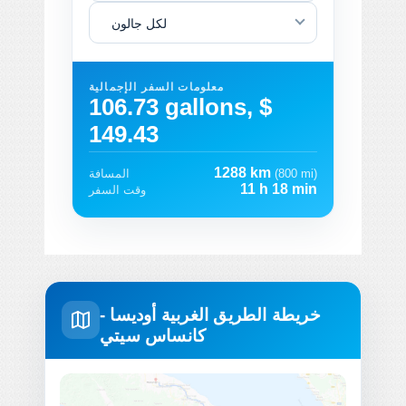
لكل جالون
معلومات السفر الإجمالية
106.73 gallons, $
149.43
1288 km
(800 mi)
المسافة
11 h 18 min
وقت السفر
خريطة الطريق الغربية أوديسا -
كانساس سيتي