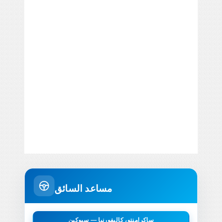
مساعد السائق
ساكرامنتو، كاليفورنيا — سبوكين