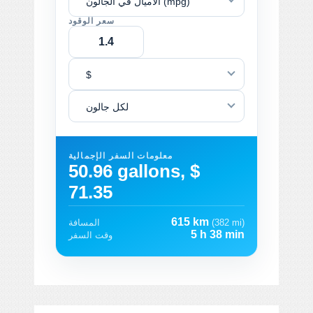
الأميال في الجالون (mpg)
سعر الوقود
$
لكل جالون
معلومات السفر الإجمالية
50.96 gallons, $
71.35
615 km
(382 mi)
المسافة
5 h 38 min
وقت السفر