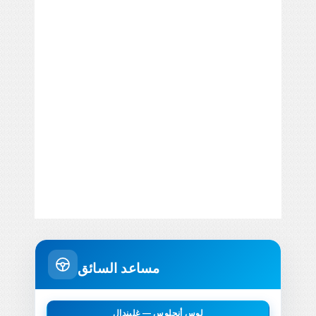
مساعد السائق
لوس أنجلوس — غليندال