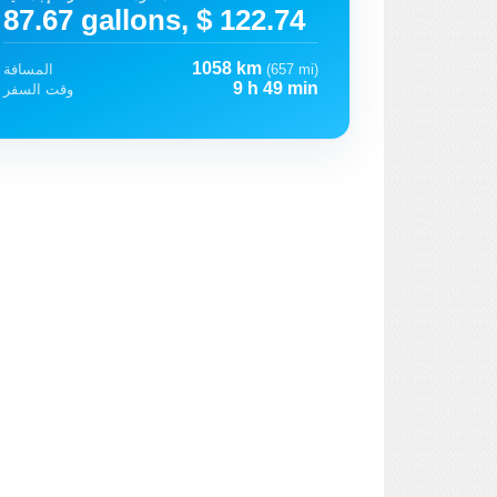
87.67 gallons, $ 122.74
1058 km
(657 mi)
المسافة
9 h 49 min
وقت السفر