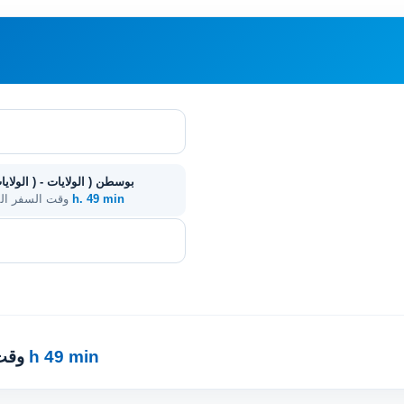
9 h. 49 min
. وقت السفر ا
9 h 49 min
· وق