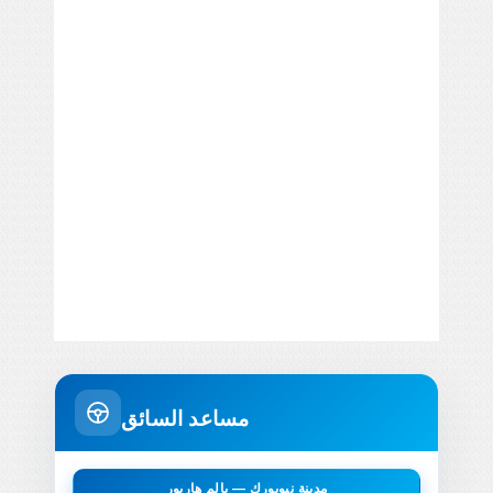
مساعد السائق
مدينة نيويورك — بالم هاربور