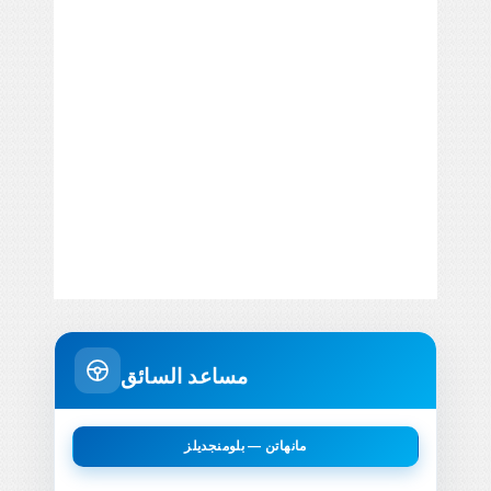
مساعد السائق
مانهاتن — بلومنجديلز