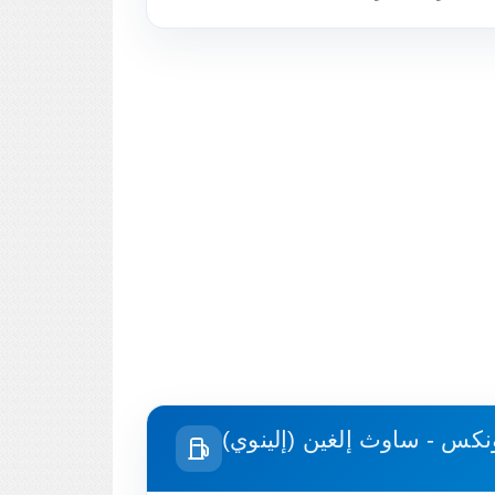
ونكس - ساوث إلغين (إلينوي)