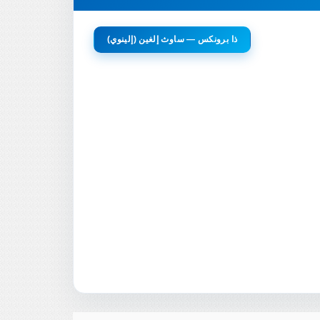
ذا برونكس — ساوث إلغين (إلينوي)