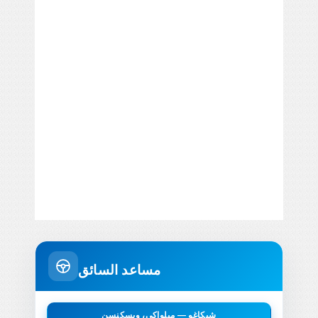
مساعد السائق
شيكاغو — ميلواكي، ويسكنسن