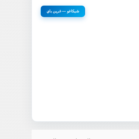
شيكاغو — غرين باي