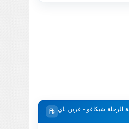
ة الرحلة
شيكاغو - غرين باي