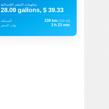
معلومات السفر الإجمالية
28.09 gallons, $ 39.33
339 km
(210 mi)
المسافة
3 h 23 min
وقت السفر