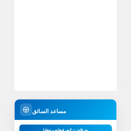
مساعد السائق
بورتلاند — لاس فيغاس، نيفادا