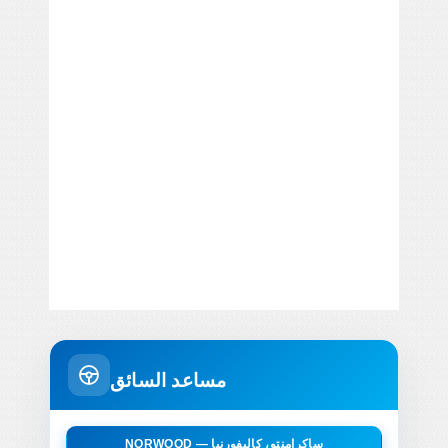
مساعد السائق
NORWOOD — ساكرامنتو، كاليفورنيا