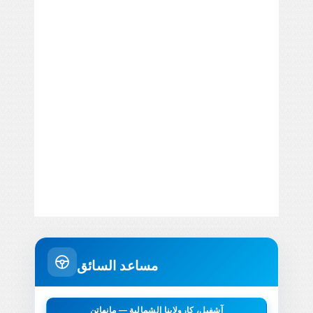
مساعد السائق
آشفيل، كارولاينا الشمالية — مانهاتن