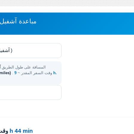
مباعدة آشفيل، 
المسافة على طول الطريق
آ
. وقت السفر المقدر ~
9 h.
 miles)
9 h 44 min
· وق