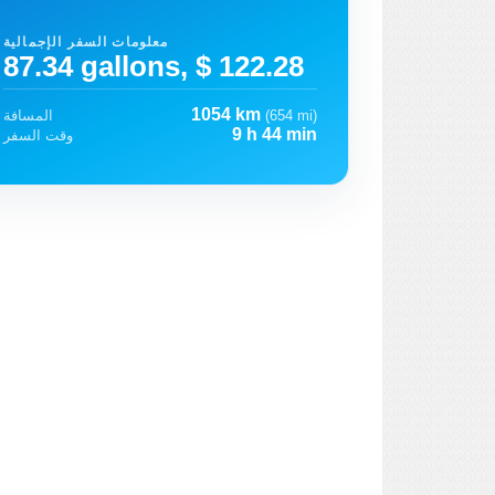
معلومات السفر الإجمالية
87.34 gallons, $ 122.28
1054 km
(654 mi)
المسافة
9 h 44 min
وقت السفر