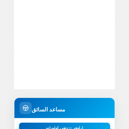
مساعد السائق
إرلنجر — دنفر، كولورادو