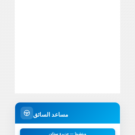
مساعد السائق
ويتشيتا — جزيرة ستاتن