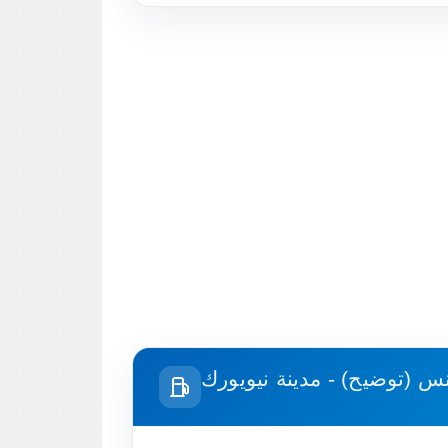
س (توضيح) - مدينة نيويورك