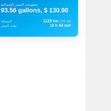
معلومات السفر الإجمالية
93.56 gallons, $ 130.98
1129 km
(701 mi)
المسافة
10 h 44 min
وقت السفر