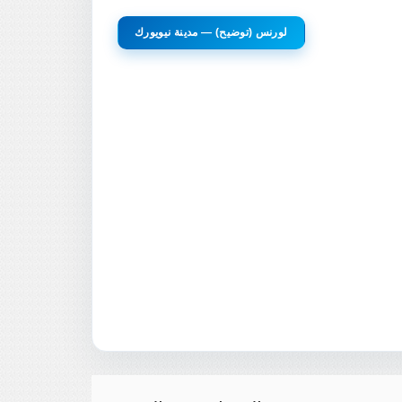
لورنس (توضيح) — مدينة نيويورك