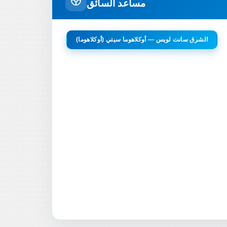
مساعد السائق
الشرق سانت لويس — أوكلاهوما سيتي (أوكلاهوما)