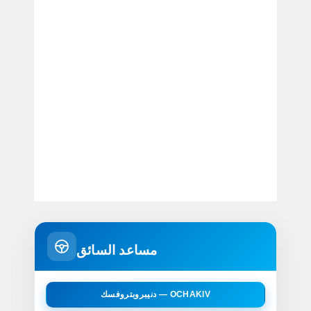
مساعد السائق
دنيبروبتروفسك — OCHAKIV