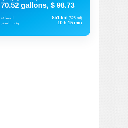
70.52 gallons, $ 98.73
851 km
(528 mi)
المسافة
10 h 15 min
وقت السفر