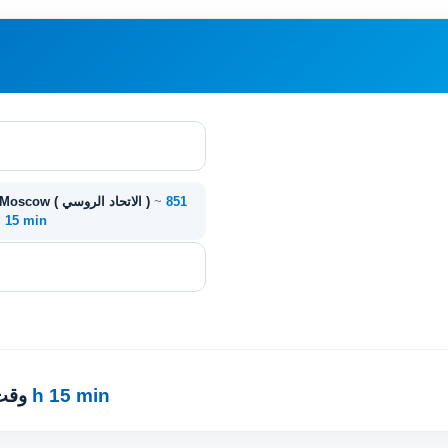
851
~
كييف ( أوكرانيا ) - Moscow ( الاتحاد الروسي )
 h. 15 min
10 h 15 min
· وق