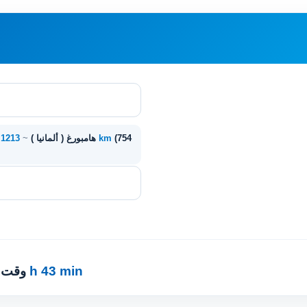
(754
1213 km
L'viv ( أوكرانيا ) - هامبورغ ( ألمانيا )
~
11 h 43 min
· وقت