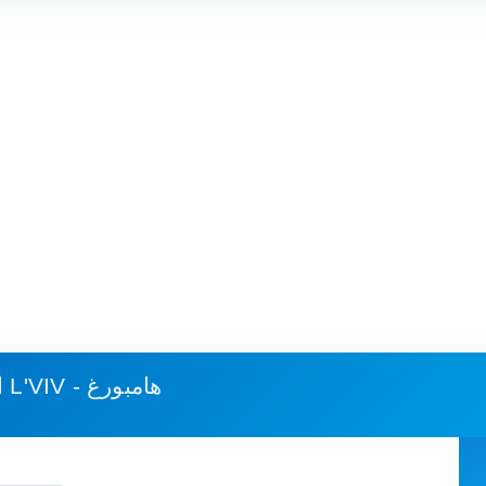
L'VIV - هامبورغ
استهلاك الوقود وكلفة الرحلة