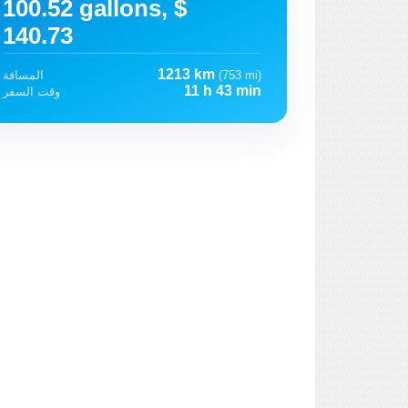
100.52 gallons, $
140.73
1213 km
(753 mi)
المسافة
11 h 43 min
وقت السفر