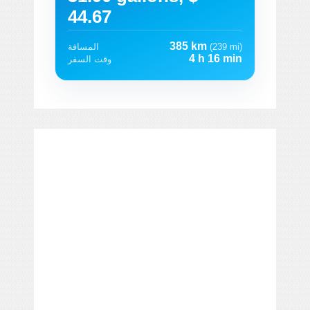
44.67
385 km
(239 mi)
المسافة
4 h 16 min
وقت السفر